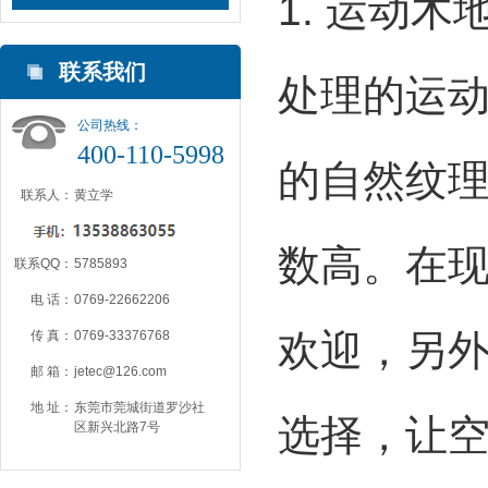
1. 运动
联系我们
处理的运
公司热线：
400-110-5998
的自然纹
联系人：
黄立学
数高。在
联系QQ：
5785893
电 话：
0769-22662206
欢迎，另
传 真：
0769-33376768
邮 箱：
jetec@126.com
地 址：
东莞市莞城街道罗沙社
选择，让
区新兴北路7号