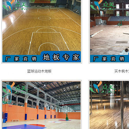
学校体育场馆木地板
羽毛球运动木地板
学校舞蹈木地板
升降舞台木地板
瑜伽练功房专用木地板
悬浮式体育木地板
篮球馆运动木地板
专业舞蹈木地板
剧院舞台木地板