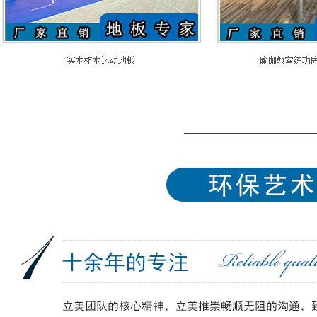
室内排球场木地板
专业舞台木地板